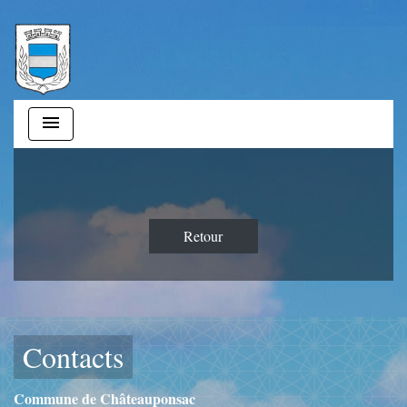
menu
Retour
Contacts
Commune de Châteauponsac