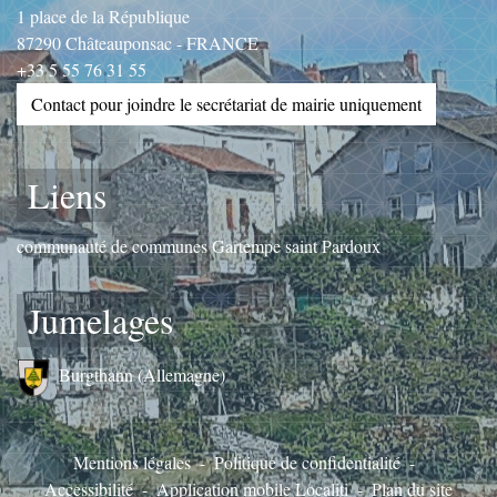
1 place de la République
87290 Châteauponsac - FRANCE
+33 5 55 76 31 55
Contact pour joindre le secrétariat de mairie uniquement
Liens
communauté de communes Gartempe saint Pardoux
Jumelages
Burgthann (Allemagne)
Mentions légales
-
Politique de confidentialité
-
Accessibilité
-
Application mobile Localiti
-
Plan du site