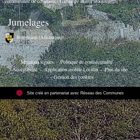
communauté de communes Gartempe saint Pardoux
Jumelages
Burgthann (Allemagne)
Mentions légales
-
Politique de confidentialité
-
Accessibilité
-
Application mobile Localiti
-
Plan du site
-
Gestion des cookies
Site créé en partenariat avec Réseau des Communes