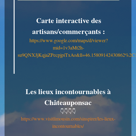
Carte interactive des
artisans/commerçants :
https://www.google.com/maps/d/viewer?
mid=1v3aMt2h-
su9QNXJjKqjaZPecpjpiTxAo&ll=46.15809142430862%2C
Les lieux incontournables à
Châteauponsac
👇👇👇👇
https://www.visitlimousin.com/sinspirer/les-lieux-
incontournables/