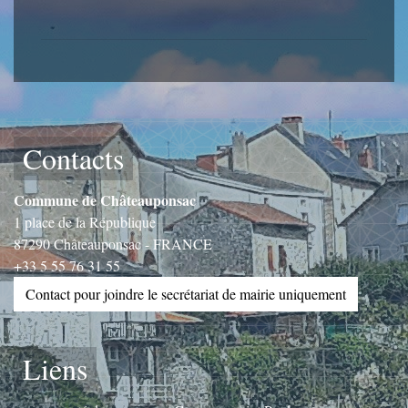
Contacts
Commune de Châteauponsac
1 place de la République
87290 Châteauponsac - FRANCE
+33 5 55 76 31 55
Contact pour joindre le secrétariat de mairie uniquement
Liens