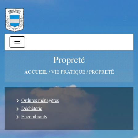
menu
Propreté
ACCUEIL
/
VIE PRATIQUE
/
PROPRETÉ
Ordures ménagères
keyboard_arrow_right
Déchèterie
keyboard_arrow_right
Encombrants
keyboard_arrow_right