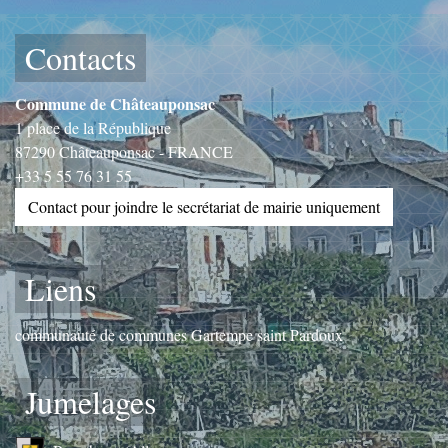
Contacts
Commune de Châteauponsac
1 place de la République
87290 Châteauponsac - FRANCE
+33 5 55 76 31 55
Contact pour joindre le secrétariat de mairie uniquement
Liens
communauté de communes Gartempe saint Pardoux
Jumelages