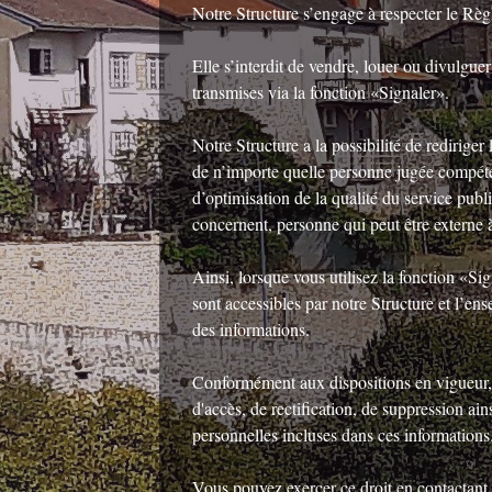
Notre Structure s’engage à respecter le R
Elle s’interdit de vendre, louer ou divulgu
transmises via la fonction «Signaler».
Notre Structure a la possibilité de rediriger
de n’importe quelle personne jugée compéte
d’optimisation de la qualité du service publi
concernent, personne qui peut être externe à 
Ainsi, lorsque vous utilisez la fonction «
sont accessibles par notre Structure et l’en
des informations.
Conformément aux dispositions en vigueur, 
d'accès, de rectification, de suppression ai
personnelles incluses dans ces informations
Vous pouvez exercer ce droit en contactant no