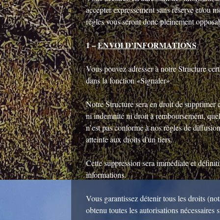
accepter expressément sans réserve et/ou mo
règles vous seront donc pleinement opposab
1 –
ENVOI D’INFORMATIONS
Vous pouvez adresser à notre Structure cert
dans la fonction «Signaler».
Notre Structure sera en droit de supprimer c
ni indemnité ni droit à remboursement, quel
n’est pas conforme à nos règles de diffusion e
atteinte aux droits d'un tiers.
Cette suppression sera immédiate et définiti
informations.
Vous garantissez détenir tous les droits (no
obtenu toutes les autorisations nécessaires s