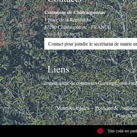
Commune de Châteauponsac
1 place de la République
87290 Châteauponsac - FRANCE
+33 5 55 76 31 55
Contact pour joindre le secrétariat de mairie 
Liens
communauté de communes Gartempe saint Par
Mentions légales
-
Politique de confident
Plan du sit
Site créé en pa