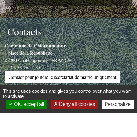
Contacts
Commune de Châteauponsac
1 place de la République
87290 Châteauponsac - FRANCE
+33 5 55 76 31 55
Contact pour joindre le secrétariat de mairie uniquement
This site uses cookies and gives you control over what you want
to activate
Liens
OK, accept all
Deny all cookies
Personalize
communauté de communes Gartempe saint Pardoux
Jumelages