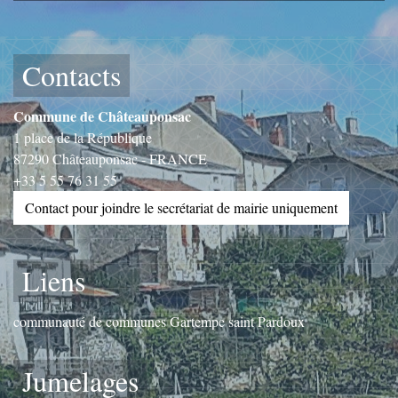
Contacts
Commune de Châteauponsac
1 place de la République
87290 Châteauponsac - FRANCE
+33 5 55 76 31 55
Contact pour joindre le secrétariat de mairie uniquement
Liens
communauté de communes Gartempe saint Pardoux
Jumelages