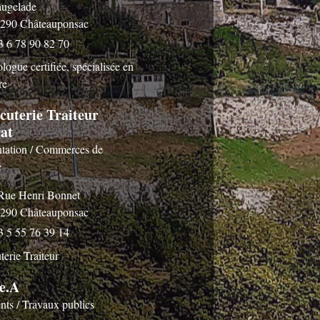
ugelade
290 Châteauponsac
3 6 78 90 82 70
logue certifiée, spécialisée en
re
cuterie Traiteur
at
tation / Commerces de
e
Rue Henri Bonnet
290 Châteauponsac
3 5 55 76 39 14
terie Traiteur
e.A
nts / Travaux publics