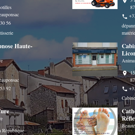
location_on
otilles
87
eauponsac
+3
phone
 30 56
dépanna
tisserie
matéri
pnose Haute-
Cabi
Lico
re
Anima
15
location_on
eauponsac
87
 53 92
+3
phone
Cabine
fure
Cath
Réfle
re
Beauté
la République