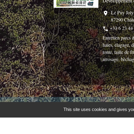
Développement 
Le Puy Joly
location_on
87290 Chât
+33 6 23 44
phone
Entretien parcs &
haies, élagage, 
tonte, taille de fr
arrosage, bêcha
Contacts
This site uses cookies and gives you
Commune de Châteauponsac
1 place de la République