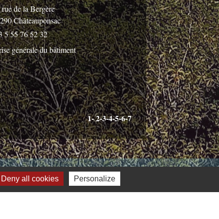
 rue de la Bergère
290 Châteauponsac
3 5 55 76 52 32
rise générale du bâtiment
1
-
2
-3
-4
-5
-6
-7
Jumelages
Deny all cookies
Personalize
Burgthann (Allemagne)