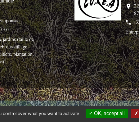
durable
22
location_on
87
eauponsac
+3
phone
 73 61
Entrep
 jardins (taille de
débroussaillage,
uitiers, plantation,
ge)
Liens
 control over what you want to activate
OK, accept all
communauté de communes Gartempe saint Pardoux