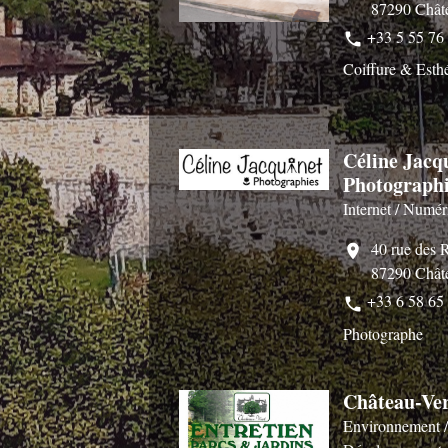
87290 Chât
+33 5 55 76
phone
Coiffure & Esth
Céline Jacq
Photograph
Internet / Numér
40 rue des 
location_on
87290 Chât
+33 6 58 65
phone
Photographe
Château-Ve
Environnement / 