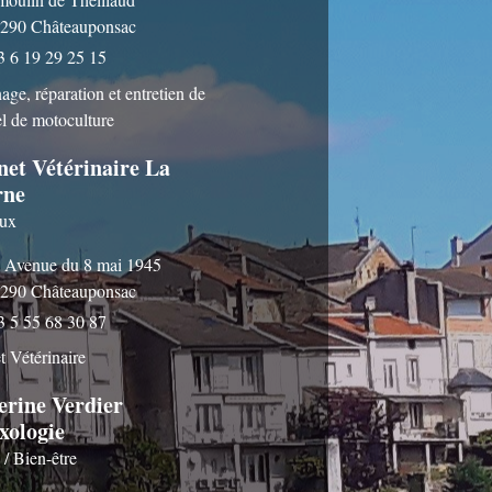
290 Châteauponsac
3 6 19 29 25 15
ge, réparation et entretien de
el de motoculture
net Vétérinaire La
rne
ux
 Avenue du 8 mai 1945
290 Châteauponsac
3 5 55 68 30 87
t Vétérinaire
erine Verdier
xologie
 / Bien-être