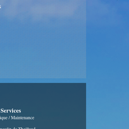
S
Services
que / Maintenance
moulin de Theillaud