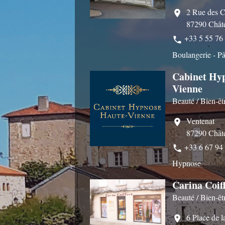
2 Rue des C
location_on
87290 Chât
+33 5 55 76
phone
Boulangerie - Pâ
Cabinet Hy
Vienne
Beauté / Bien-êt
Ventenat
location_on
87290 Chât
+33 6 67 94
phone
Hypnose
Carina Coif
Beauté / Bien-êt
6 Place de 
location_on