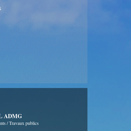
S
L ADMG
nts / Travaux publics