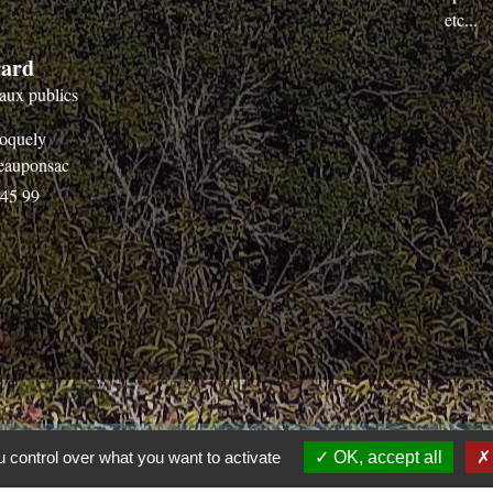
etc...
rard
aux publics
oquely
eauponsac
 45 99
Liens
 control over what you want to activate
OK, accept all