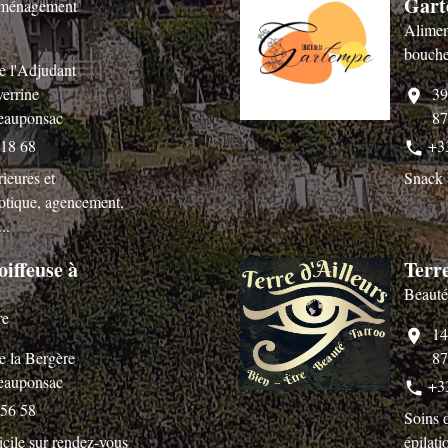
Gart
 Aménagement
Alimen
bouch
e l'Adjudant
errine
39
location_on
eauponsac
87
 18 68
+3
phone
rieures et
Snack 
motique, agencement,
..
iffeuse à
Terre
Beauté
re
14
location_on
e la Bergère
87
eauponsac
+3
phone
 56 58
Soins d
cile sur rendez-vous
épilat