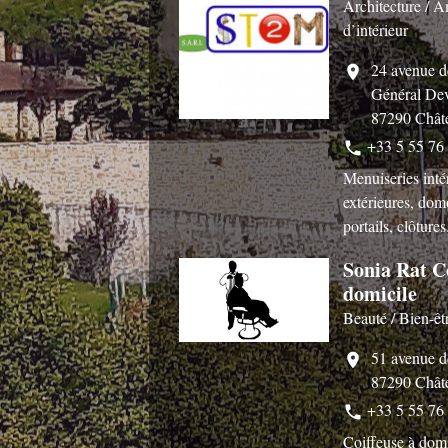
Architecture /
d’intérieur
24 avenue d
location_on
Général Dev
87290 Chât
+33 5 55 76
phone
Menuiseries inté
extérieures, do
portails, clôtures.
Sonia Rat Co
domicile
Beauté / Bien-êt
51 avenue d
location_on
87290 Chât
+33 5 55 76
phone
Coiffeuse à domi