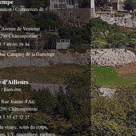
empe
tation / Commerces de
e
 Avenue de Ventenat
290 Châteauponsac
3 7 49 40 39 34
bar Camping de la Gartempe
 d'Ailleurs
 / Bien-être
 Rue Jeanne d'Arc
290 Châteauponsac
3 5 55 47 32 27
u visage, soins du corps,
ions, UV, maquillage, parfums,