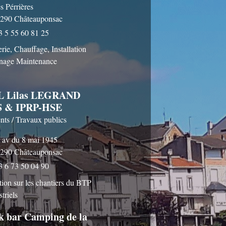
s Pérrières
290 Châteauponsac
3 5 55 60 81 25
rie, Chauffage, Installation
nage Maintenance
L Lilas LEGRAND
S & IPRP-HSE
nts / Travaux publics
 av du 8 mai 1945
290 Châteauponsac
3 6 73 50 04 90
tion sur les chantiers du BTP
striels
k bar Camping de la