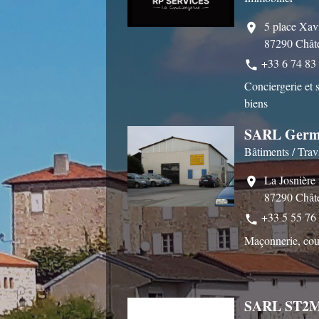
5 place Xav
location_on
87290 Chât
+33 6 74 83
phone
Conciergerie et 
biens
SARL Germ
Bâtiments / Trav
La Josnière
location_on
87290 Chât
+33 5 55 76
phone
Maçonnerie, cou
SARL ST2