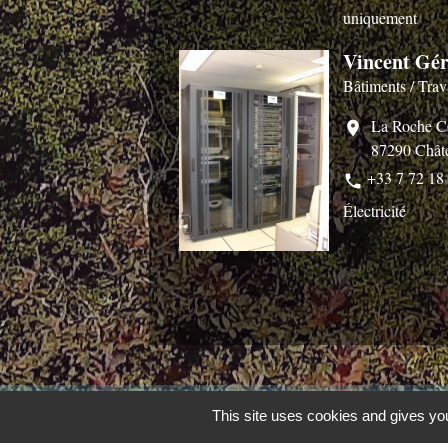
uniquement
Vincent Gé
Bâtiments / Trav
La Roche C
location_on
87290 Chât
+33 7 72 18
phone
Électricité
Contacts
This site uses cookies and gives you