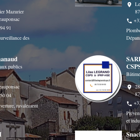
Le
location_on
ier Mazurier
87
eauponsac
+3
phone
 94 91
Plombe
surveillance des
Dépan
anaud
SAR
CSP
aux publics
Bâtime
eauponsac
28
location_on
87
 50 04
+3
phone
verture, ravalement
Préven
et indu
M
Snac