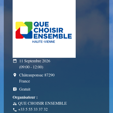
11 Septembre 2026
date_range
(09:00 - 12:00)
Châteauponsac 87290
room
France
Gratuit
account_balance_wallet
Organisateur :
QUE CHOISIR ENSEMBLE
supervisor_account
+33 5 55 33 37 32
phone