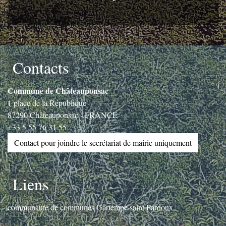
Contacts
Commune de Châteauponsac
1 place de la République
87290 Châteauponsac - FRANCE
+33 5 55 76 31 55
Contact pour joindre le secrétariat de mairie uniquement
Liens
communauté de communes Gartempe saint Pardoux