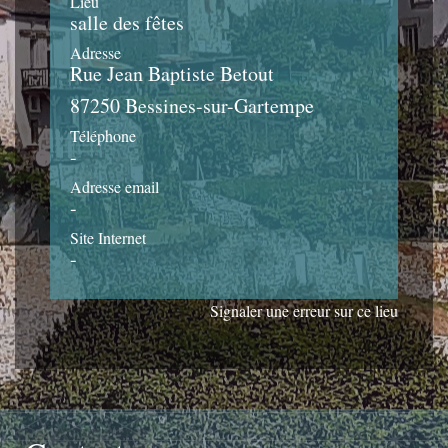
Lieu
salle des fêtes
Adresse
Rue Jean Baptiste Betout
87250 Bessines-sur-Gartempe
Téléphone
-
Adresse email
-
Site Internet
-
Signaler une erreur sur ce lieu