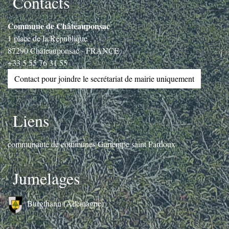
Contacts
Commune de Châteauponsac
1 place de la République
87290 Châteauponsac - FRANCE
+33 5 55 76 31 55
Contact pour joindre le secrétariat de mairie uniquement
Liens
communauté de communes Gartempe saint Pardoux
Jumelages
Burgthann (Allemagne)