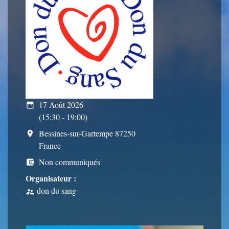
17 Août 2026
date_range
(15:30 - 19:00)
Bessines-sur-Gartempe 87250
room
France
Non communiqués
account_balance_wallet
Organisateur :
don du sang
supervisor_account