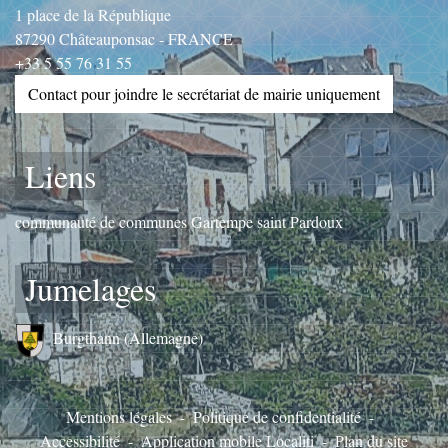
1 place de la République
87290 Châteauponsac - FRANCE
+33 5 55 76 31 55
Contact pour joindre le secrétariat de mairie uniquement
Liens
communauté de communes Gartempe saint Pardoux
Jumelages
Burgthann (Allemagne)
Mentions légales
-
Politique de confidentialité
-
Accessibilité
-
Application mobile Localiti
-
Plan du site