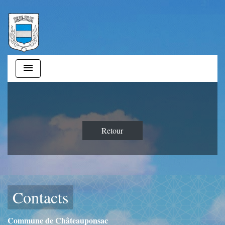
menu
Retour
Contacts
Commune de Châteauponsac