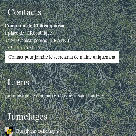
Contacts
Commune de Châteauponsac
1 place de la République
87290 Châteauponsac - FRANCE
+33 5 55 76 31 55
Contact pour joindre le secrétariat de mairie uniquement
Liens
communauté de communes Gartempe saint Pardoux
Jumelages
Burgthann (Allemagne)