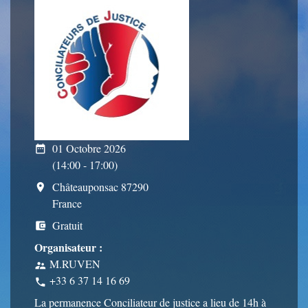
01 Octobre 2026
date_range
(14:00 - 17:00)
Châteauponsac 87290
room
France
Gratuit
account_balance_wallet
Organisateur :
M.RUVEN
supervisor_account
+33 6 37 14 16 69
phone
La permanence Conciliateur de justice a lieu de 14h à