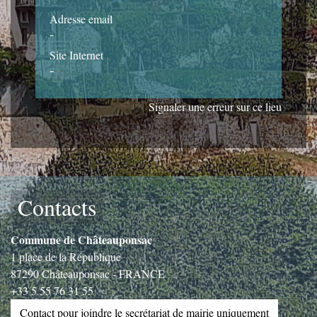
Adresse email
-
Site Internet
-
Signaler une erreur sur ce lieu
Contacts
Commune de Châteauponsac
1 place de la République
87290 Châteauponsac - FRANCE
+33 5 55 76 31 55
Contact pour joindre le secrétariat de mairie uniquement