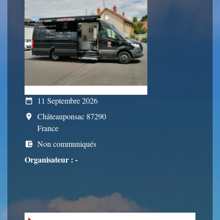
11 Septembre 2026
date_range
Châteauponsac 87290
room
France
Non communiqués
account_balance_wallet
Organisateur : -