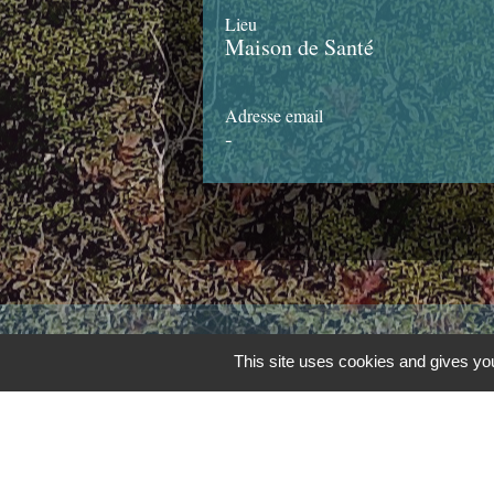
Lieu
Maison de Santé
Adresse email
-
Contacts
This site uses cookies and gives you
Commune de Châteauponsac
1 place de la République
87290 Châteauponsac - FRANCE
+33 5 55 76 31 55