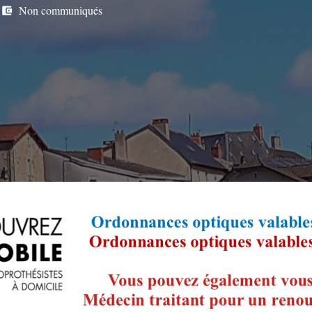
Non communiqués
account_balance_wallet