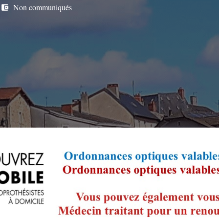
Non communiqués
account_balance_wallet