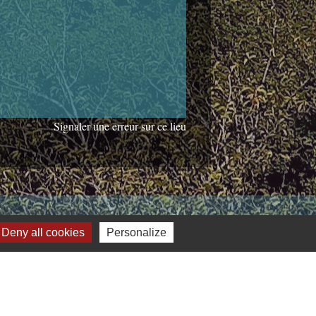
Signaler une erreur sur ce lieu
Jumelages
Deny all cookies
Personalize
Burgthann (Allemagne)