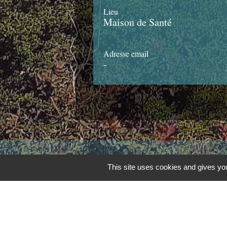
Lieu
Maison de Santé
Adresse email
-
Contacts
This site uses cookies and gives you
Commune de Châteauponsac
1 place de la République
87290 Châteauponsac - FRANCE
+33 5 55 76 31 55