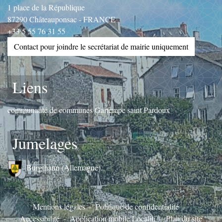
1 place de la République
87290 Châteauponsac - FRANCE
+33 5 55 76 31 55
Contact pour joindre le secrétariat de mairie uniquement
Liens
communauté de communes Gartempe saint Pardoux
Jumelages
Burgthann (Allemagne)
Mentions légales
-
Politique de confidentialité
-
Accessibilité
-
Application mobile Localiti
-
Plan du site