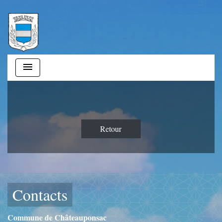
menu
Retour
Contacts
Commune de Châteauponsac