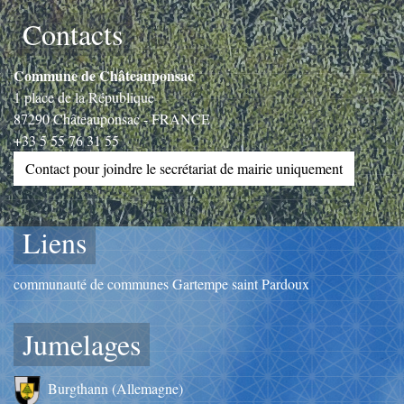
Contacts
Commune de Châteauponsac
1 place de la République
87290 Châteauponsac - FRANCE
+33 5 55 76 31 55
Contact pour joindre le secrétariat de mairie uniquement
Liens
communauté de communes Gartempe saint Pardoux
Jumelages
Burgthann (Allemagne)