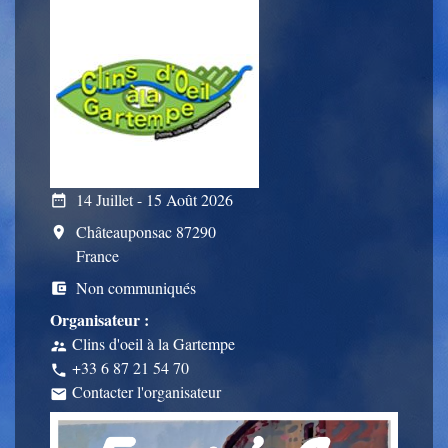
14 Juillet - 15 Août 2026
date_range
Châteauponsac 87290
room
France
Non communiqués
account_balance_wallet
Organisateur :
Clins d'oeil à la Gartempe
supervisor_account
+33 6 87 21 54 70
phone
Contacter l'organisateur
email