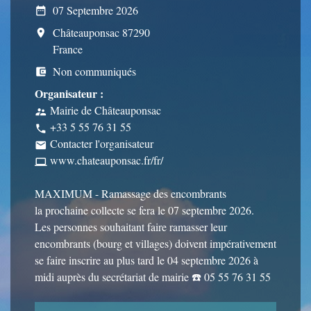
07 Septembre 2026
date_range
Châteauponsac 87290
room
France
Non communiqués
account_balance_wallet
Organisateur :
Mairie de Châteauponsac
supervisor_account
+33 5 55 76 31 55
phone
Contacter l'organisateur
email
www.chateauponsac.fr/fr/
computer
MAXIMUM - Ramassage des encombrants
la prochaine collecte se fera le 07 septembre 2026.
Les personnes souhaitant faire ramasser leur
encombrants (bourg et villages) doivent impérativement
se faire inscrire au plus tard le 04 septembre 2026 à
midi auprès du secrétariat de mairie ☎️ 05 55 76 31 55