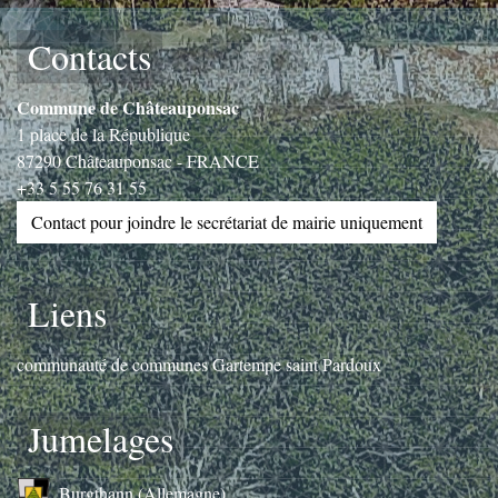
Contacts
Commune de Châteauponsac
1 place de la République
87290 Châteauponsac - FRANCE
+33 5 55 76 31 55
Contact pour joindre le secrétariat de mairie uniquement
Liens
communauté de communes Gartempe saint Pardoux
Jumelages
Burgthann (Allemagne)