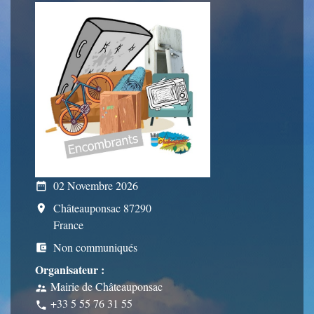
02 Novembre 2026
date_range
Châteauponsac 87290
room
France
Non communiqués
account_balance_wallet
Organisateur :
Mairie de Châteauponsac
supervisor_account
+33 5 55 76 31 55
phone