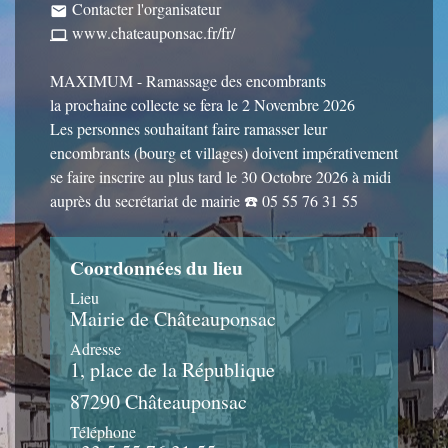
Contacter l'organisateur
email
www.chateauponsac.fr/fr/
computer
MAXIMUM - Ramassage des encombrants
la prochaine collecte se fera le 2 Novembre 2026
Les personnes souhaitant faire ramasser leur
encombrants (bourg et villages) doivent impérativement
se faire inscrire au plus tard le 30 Octobre 2026 à midi
auprès du secrétariat de mairie ☎️ 05 55 76 31 55
Coordonnées du lieu
Lieu
Mairie de Châteauponsac
Adresse
1, place de la République
87290 Châteauponsac
Téléphone