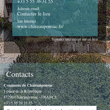
+33 5 55 76 31 55
Adresse email
Contacter le lieu
Site Internet
www.chateauponsac.fr/
Signaler une erreur sur ce lieu
Contacts
Commune de Châteauponsac
1 place de la République
87290 Châteauponsac - FRANCE
+33 5 55 76 31 55