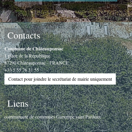
Contacts
Commune de Châteauponsac
1 place de la République
87290 Châteauponsac - FRANCE
+33 5 55 76 31 55
Contact pour joindre le secrétariat de mairie uniquement
Liens
communauté de communes Gartempe saint Pardoux