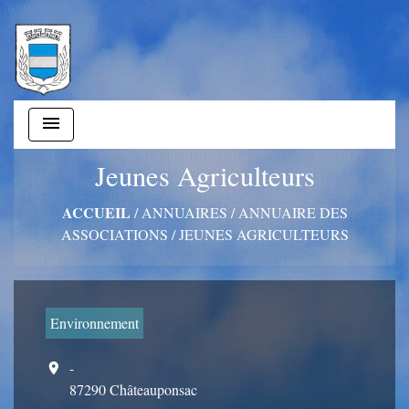
menu
Jeunes Agriculteurs
ACCUEIL
/
ANNUAIRES
/
ANNUAIRE DES
ASSOCIATIONS
/
JEUNES AGRICULTEURS
Environnement
-
location_on
87290 Châteauponsac