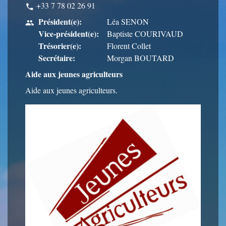
+33 7 78 02 26 91
phone
Président(e):
Léa SENON
people
Vice-président(e):
Baptiste COURIVAUD
Trésorier(e):
Florent Collet
Secrétaire:
Morgan BOUTARD
Aide aux jeunes agriculteurs
Aide aux jeunes agriculteurs.