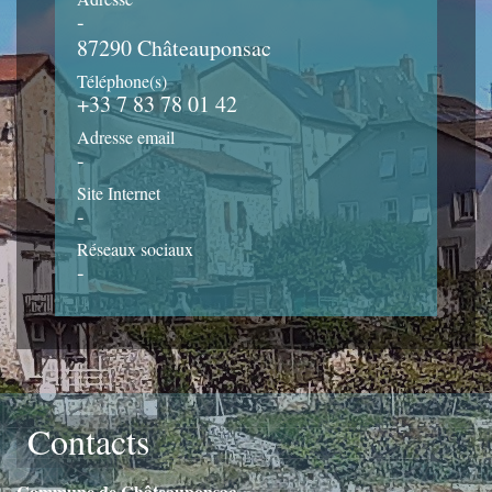
-
87290 Châteauponsac
Téléphone(s)
+33 7 83 78 01 42
Adresse email
-
Site Internet
-
Réseaux sociaux
-
Contacts
Commune de Châteauponsac