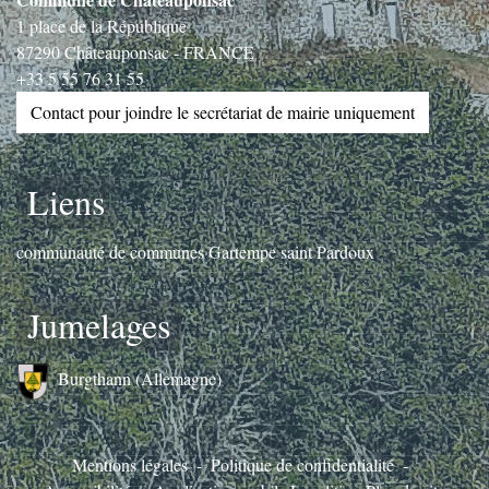
1 place de la République
87290 Châteauponsac - FRANCE
+33 5 55 76 31 55
Contact pour joindre le secrétariat de mairie uniquement
Liens
communauté de communes Gartempe saint Pardoux
Jumelages
Burgthann (Allemagne)
Mentions légales
-
Politique de confidentialité
-