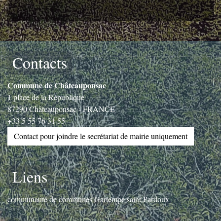
Contacts
Commune de Châteauponsac
1 place de la République
87290 Châteauponsac - FRANCE
+33 5 55 76 31 55
Contact pour joindre le secrétariat de mairie uniquement
Liens
communauté de communes Gartempe saint Pardoux