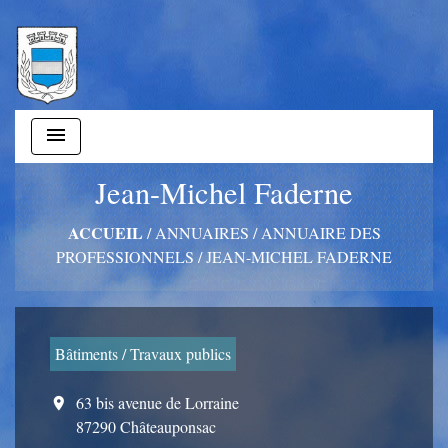
menu
Jean-Michel Faderne
ACCUEIL
/
ANNUAIRES
/
ANNUAIRE DES
PROFESSIONNELS
/
JEAN-MICHEL FADERNE
Bâtiments / Travaux publics
63 bis avenue de Lorraine
location_on
87290 Châteauponsac