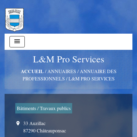
menu
L&M Pro Services
ACCUEIL
/
ANNUAIRES
/
ANNUAIRE DES
PROFESSIONNELS
/
L&M PRO SERVICES
Bâtiments / Travaux publics
33 Auzillac
location_on
87290 Châteauponsac