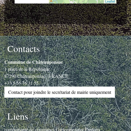
© OpenStreetMap
Leaflet
Contacts
Commune de Châteauponsac
1 place de la République
87290 Châteauponsac - FRANCE
+33 5 55 76 31 55
Contact pour joindre le secrétariat de mairie uniquement
Liens
communauté de communes Gartempe saint Pardoux