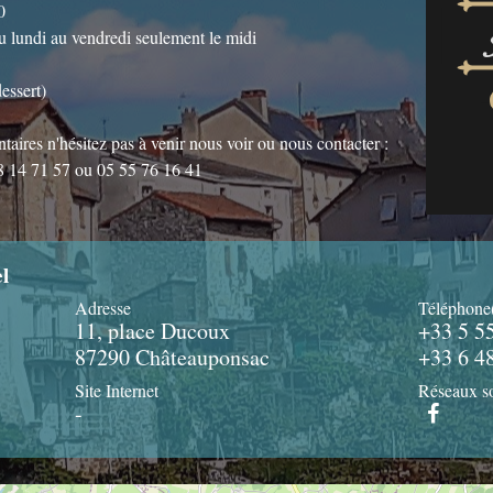
0
u lundi au vendredi seulement le midi
essert)
taires n'hésitez pas à venir nous voir ou nous contacter :
14 71 57 ou 05 55 76 16 41
l
Adresse
Téléphone
11, place Ducoux
+33 5 5
87290 Châteauponsac
+33 6 4
Site Internet
Réseaux s
-