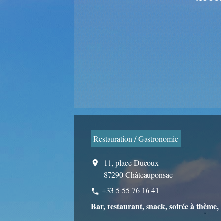
Restauration / Gastronomie
11, place Ducoux
location_on
87290 Châteauponsac
+33 5 55 76 16 41
phone
Bar, restaurant, snack, soirée à thème,