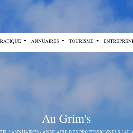
PRATIQUE
ANNUAIRES
TOURISME
ENTREPRE
Au Grim's
EIL
/
ANNUAIRES
/
ANNUAIRE DES PROFESSIONNELS
/
AU 