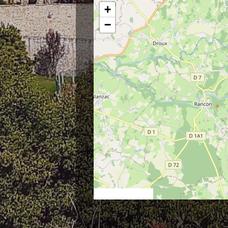
+
−
© OpenStreetMap