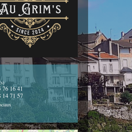
(s)
5 76 16 41
8 14 71 57
ociaux