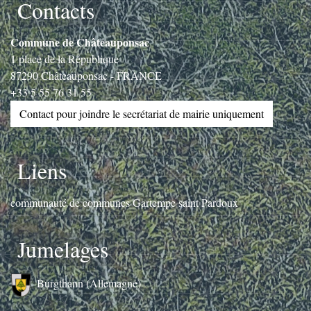
Contacts
Commune de Châteauponsac
1 place de la République
87290 Châteauponsac - FRANCE
+33 5 55 76 31 55
Contact pour joindre le secrétariat de mairie uniquement
Liens
communauté de communes Gartempe saint Pardoux
Jumelages
Burgthann (Allemagne)