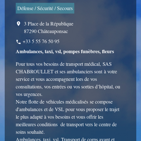
Défense / Sécurité / Secours
3 Place de la République
location_on
87290 Châteauponsac
+33 5 55 76 50 95
phone
Ambulances, taxi, vsl, pompes funèbres, fleurs
Pour tous vos besoins de transport médical, SAS
CHABROULLET et ses ambulanciers sont à votre
service et vous accompagnent lors de vos
consultations, vos entrées ou vos sorties d’hôpital, ou
vos urgences.
Notre flotte de véhicules médicalisés se compose
d'ambulances et de VSL pour vous proposer le trajet
le plus adapté à vos besoins et vous offrir les
meilleures conditions de transport vers le centre de
soins souhaité.
Ambulances, taxi, vsl. Transport de corps avant et