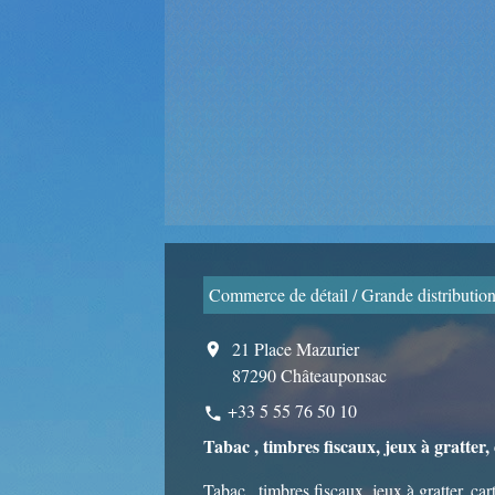
Commerce de détail / Grande distributio
21 Place Mazurier
location_on
87290 Châteauponsac
+33 5 55 76 50 10
phone
Tabac , timbres fiscaux, jeux à gratter, 
Tabac , timbres fiscaux, jeux à gratter, car