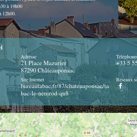
7h30 à 19h00
à 12h00.
l
Adresse
Téléphone
21 Place Mazurier
+33 5 5
87290 Châteauponsac
Site Internet
Réseaux s
bureautabac.fr/87/chateauponsac/ta
bac-le-nemrod-qn8