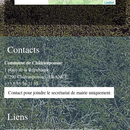
© OpenStreetMap
Leaflet
Contacts
Commune de Châteauponsac
1 place de la République
87290 Châteauponsac - FRANCE
+33 5 55 76 31 55
Contact pour joindre le secrétariat de mairie uniquement
Liens
communauté de communes Gartempe saint Pardoux