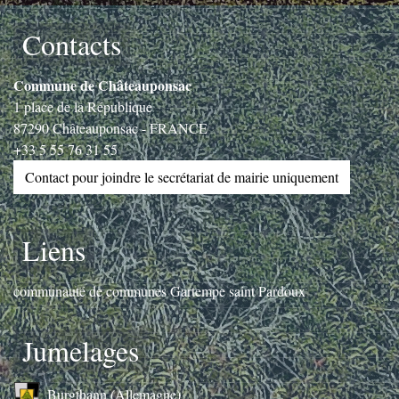
Contacts
Commune de Châteauponsac
1 place de la République
87290 Châteauponsac - FRANCE
+33 5 55 76 31 55
Contact pour joindre le secrétariat de mairie uniquement
Liens
communauté de communes Gartempe saint Pardoux
Jumelages
Burgthann (Allemagne)