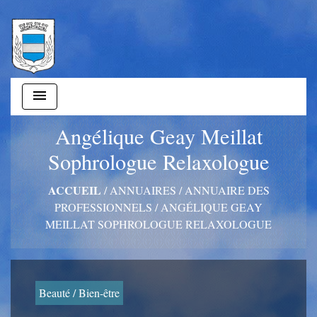
menu
Angélique Geay Meillat
Sophrologue Relaxologue
ACCUEIL
/
ANNUAIRES
/
ANNUAIRE DES
PROFESSIONNELS
/
ANGÉLIQUE GEAY
MEILLAT SOPHROLOGUE RELAXOLOGUE
Beauté / Bien-être