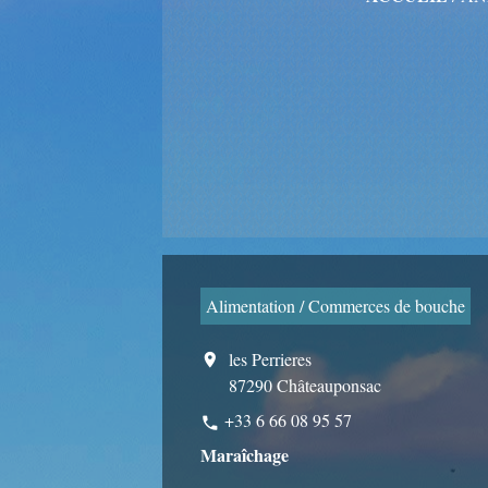
Alimentation / Commerces de bouche
les Perrieres
location_on
87290 Châteauponsac
+33 6 66 08 95 57
phone
Maraîchage