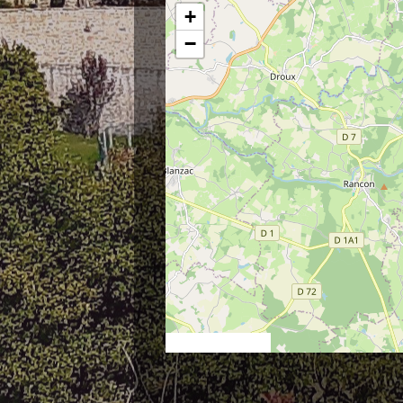
+
−
© OpenStreetMap