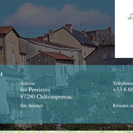
l
Adresse
Téléphone
les Perrieres
+33 6 6
87290 Châteauponsac
Site Internet
Réseaux s
-
-