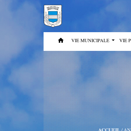
home
VIE MUNICIPALE
VIE 
ACCUEIL
/
AN