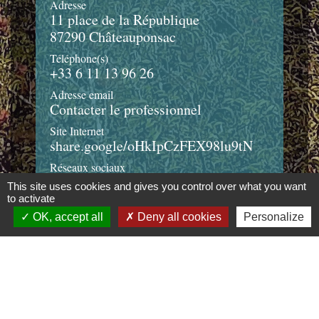
Adresse
11 place de la République
87290 Châteauponsac
Téléphone(s)
+33 6 11 13 96 26
Adresse email
Contacter le professionnel
Site Internet
share.google/oHkIpCzFEX98lu9tN
Réseaux sociaux
-
This site uses cookies and gives you control over what you want
to activate
OK, accept all
Deny all cookies
Personalize
Contacts