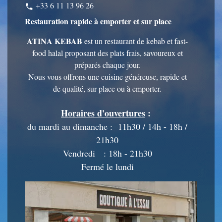
+33 6 11 13 96 26
phone
Restauration rapide à emporter et sur place
ATINA KEBAB
est un restaurant de kebab et fast-
food halal proposant des plats frais, savoureux et
préparés chaque jour.
Nous vous offrons une cuisine généreuse, rapide et
de qualité, sur place ou à emporter.
Horaires d'ouvertures
:
du mardi au dimanche : 11h30 / 14h - 18h /
21h30
Vendredi : 18h - 21h30
Fermé le lundi