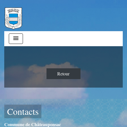
menu
Retour
Contacts
Commune de Châteauponsac