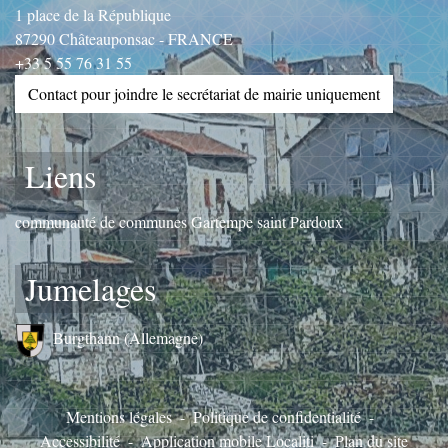
1 place de la République
87290 Châteauponsac - FRANCE
+33 5 55 76 31 55
Contact pour joindre le secrétariat de mairie uniquement
Liens
communauté de communes Gartempe saint Pardoux
Jumelages
Burgthann (Allemagne)
Mentions légales
-
Politique de confidentialité
-
Accessibilité
-
Application mobile Localiti
-
Plan du site