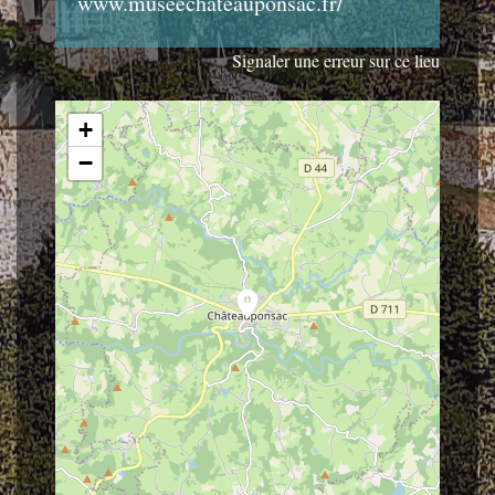
www.museechateauponsac.fr/
Signaler une erreur sur ce lieu
+
−
location_on