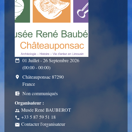
01 Juillet - 26 Septembre 2026
date_range
(00:00 - 00:00)
Châteauponsac 87290
room
France
Non communiqués
account_balance_wallet
Organisateur :
Musée René BAUBEROT
supervisor_account
+33 5 87 59 51 18
phone
Contacter l'organisateur
email