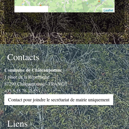
© OpenStreetMap
Leaflet
Contacts
Commune de Châteauponsac
1 place de la République
87290 Châteauponsac - FRANCE
+33 5 55 76 31 55
Contact pour joindre le secrétariat de mairie uniquement
Liens