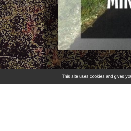
This site uses cookies and gives you
Contacts
Commune de Châteauponsac
1 place de la République
87290 Châteauponsac - FRANCE