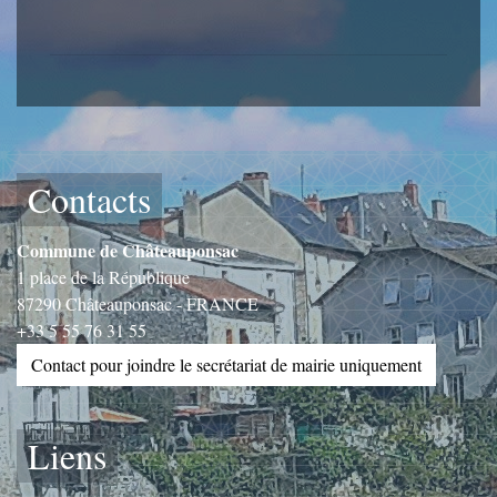
Contacts
Commune de Châteauponsac
1 place de la République
87290 Châteauponsac - FRANCE
+33 5 55 76 31 55
Contact pour joindre le secrétariat de mairie uniquement
Liens