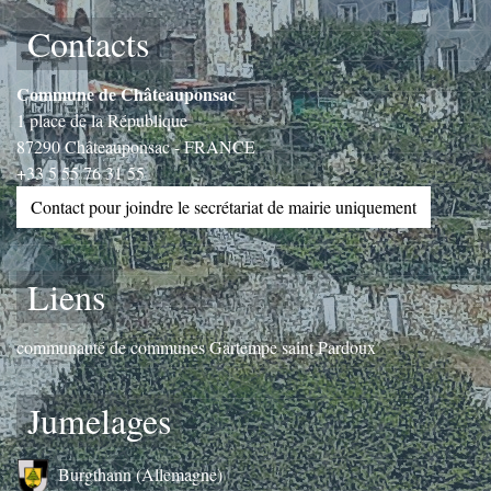
Contacts
Commune de Châteauponsac
1 place de la République
87290 Châteauponsac - FRANCE
+33 5 55 76 31 55
Contact pour joindre le secrétariat de mairie uniquement
Liens
communauté de communes Gartempe saint Pardoux
Jumelages
Burgthann (Allemagne)