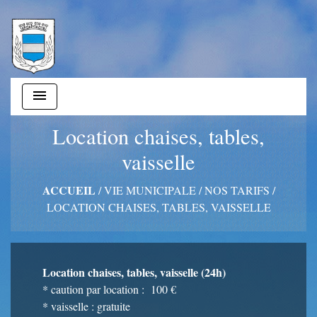
menu
Location chaises, tables,
vaisselle
ACCUEIL
/
VIE MUNICIPALE
/
NOS TARIFS
/
LOCATION CHAISES, TABLES, VAISSELLE
Location chaises, tables, vaisselle (24h)
* caution par location : 100 €
* vaisselle : gratuite