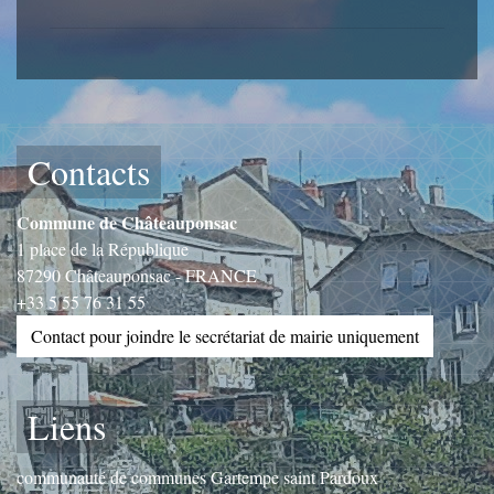
Contacts
Commune de Châteauponsac
1 place de la République
87290 Châteauponsac - FRANCE
+33 5 55 76 31 55
Contact pour joindre le secrétariat de mairie uniquement
Liens
communauté de communes Gartempe saint Pardoux