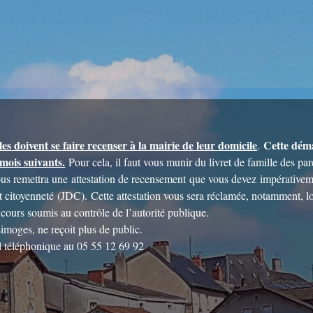
lles doivent se faire recenser à la mairie de leur domicile
Cette déma
.
 mois suivants.
Pour cela, il faut vous munir du livret de famille des pare
vous remettra une attestation de recensement que vous devez impérativem
t citoyenneté (JDC). Cette attestation vous sera réclamée, notamment, lor
ours soumis au contrôle de l’autorité publique.
moges, ne reçoit plus de public.
il téléphonique au 05 55 12 69 92