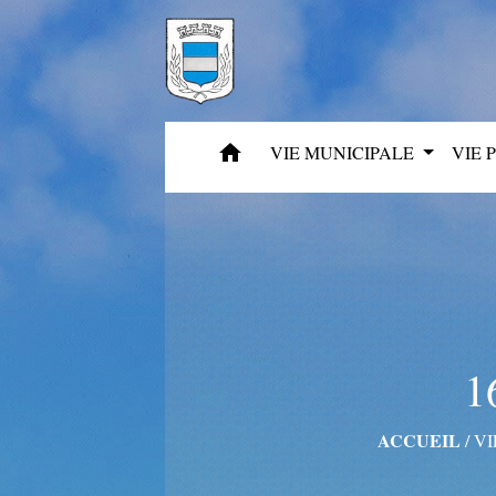
home
VIE MUNICIPALE
VIE 
1
ACCUEIL
/
VI