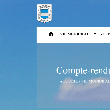
home
VIE MUNICIPALE
VIE 
Compte-rendu
ACCUEIL
/
VIE MUNICIPA