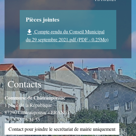
Pièces jointes
Compte-rendu du Conseil Municipal
file_download
du 29 septembre 2021.pdf (PDF - 0.25Mo)
Contacts
Commune de Châteauponsac
1 place de la République
87290 Châteauponsac - FRANCE
+33 5 55 76 31 55
Contact pour joindre le secrétariat de mairie uniquement