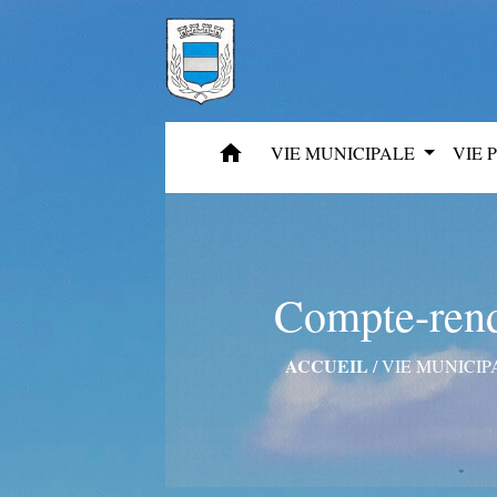
home
VIE MUNICIPALE
VIE 
Compte-rend
ACCUEIL
/
VIE MUNICIP