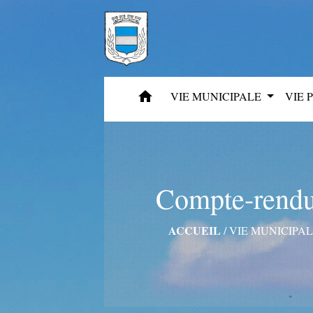
home
VIE MUNICIPALE
VIE 
Compte-rendu 
ACCUEIL
/
VIE MUNICIPA