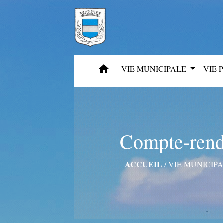
home
VIE MUNICIPALE
VIE 
Compte-rend
ACCUEIL
/
VIE MUNICIP