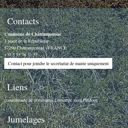
Contacts
Commune de Châteauponsac
1 place de la République
87290 Châteauponsac - FRANCE
+33 5 55 76 31 55
Contact pour joindre le secrétariat de mairie uniquement
Liens
communauté de communes Gartempe saint Pardoux
Jumelages