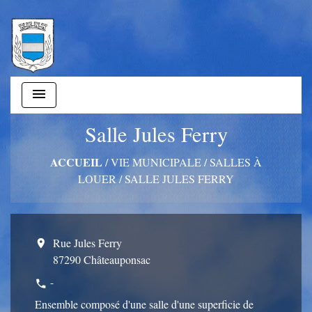
menu
Salle Jules Ferry
ACCUEIL
/
VIE MUNICIPALE
/
SALLES À
LOUER
/
SALLE JULES FERRY
Rue Jules Ferry
location_on
87290 Châteauponsac
-
phone
Ensemble composé d'une salle d'une superficie de