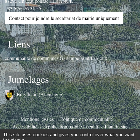
87290 Châteauponsac - FRANCE
+33 5 55 76 31 55
Contact pour joindre le secrétariat de mairie uniquement
Liens
communauté de communes Gartempe saint Pardoux
Jumelages
Burgthann (Allemagne)
Mentions légales
-
Politique de confidentialité
-
Accessibilité
-
Application mobile Localiti
-
Plan du site
-
Gestion des cookies
This site uses cookies and gives you control over what you want
to activate