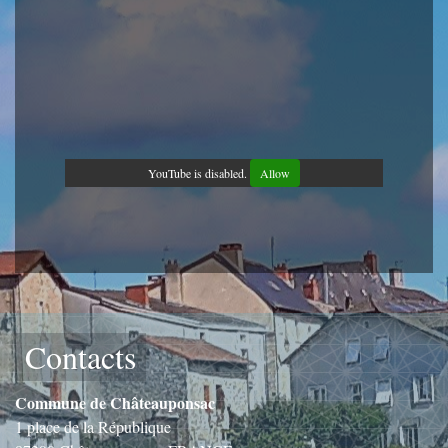
YouTube is disabled.
Allow
Contacts
Commune de Châteauponsac
1 place de la République