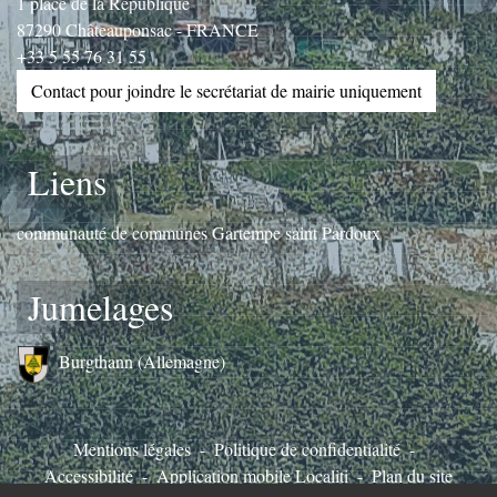
1 place de la République
87290 Châteauponsac - FRANCE
+33 5 55 76 31 55
Contact pour joindre le secrétariat de mairie uniquement
Liens
communauté de communes Gartempe saint Pardoux
Jumelages
Burgthann (Allemagne)
Mentions légales
-
Politique de confidentialité
-
Accessibilité
-
Application mobile Localiti
-
Plan du site