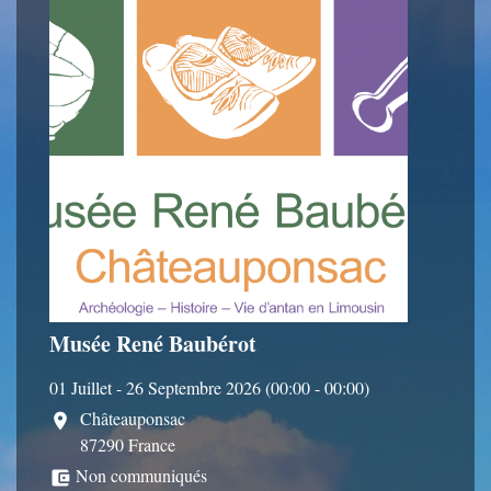
Musée René Baubérot
01 Juillet - 26 Septembre 2026 (00:00 - 00:00)
Châteauponsac
location_on
87290 France
Non communiqués
account_balance_wallet