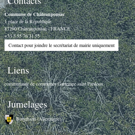
Contacts
Commune de Châteauponsac
1 place de la République
87290 Châteauponsac - FRANCE
+33 5 55 76 31 55
Contact pour joindre le secrétariat de mairie uniquement
Liens
communauté de communes Gartempe saint Pardoux
Jumelages
Burgthann (Allemagne)