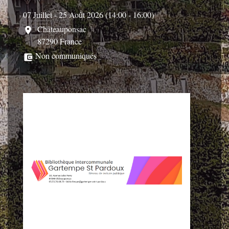
07 Juillet - 25 Août 2026 (14:00 - 16:00)
Châteauponsac
location_on
87290 France
Non communiqués
account_balance_wallet