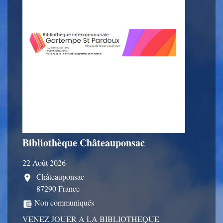
Bibliothèque Châteauponsac
22 Août 2026
Châteauponsac
location_on
87290 France
Non communiqués
account_balance_wallet
VENEZ JOUER A LA BIBLIOTHEQUE