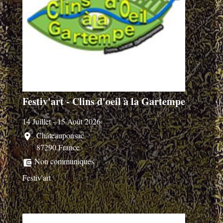
Festiv'art - Clins d'oeil à la Gartempe
14 Juillet - 15 Août 2026
Châteauponsac
location_on
87290 France
Non communiqués
account_balance_wallet
Festiv'art