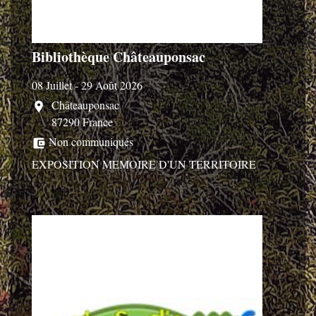
Bibliothèque Châteauponsac
08 Juillet - 29 Août 2026
Châteauponsac
location_on
87290 France
Non communiqués
account_balance_wallet
EXPOSITION MEMOIRE D'UN TERRITOIRE