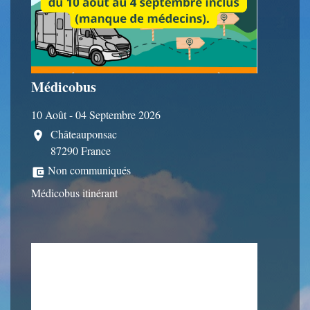
Médicobus
10 Août - 04 Septembre 2026
Châteauponsac
location_on
87290 France
Non communiqués
account_balance_wallet
Médicobus itinérant