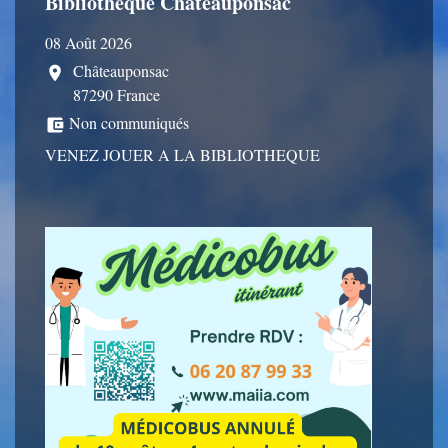
Bibliothèque Châteauponsac
08 Août 2026
Châteauponsac
location_on
87290 France
Non communiqués
account_balance_wallet
VENEZ JOUER A LA BIBLIOTHEQUE