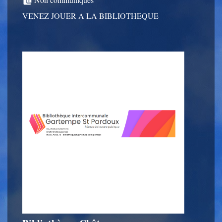
account_balance_wallet
VENEZ JOUER A LA BIBLIOTHEQUE