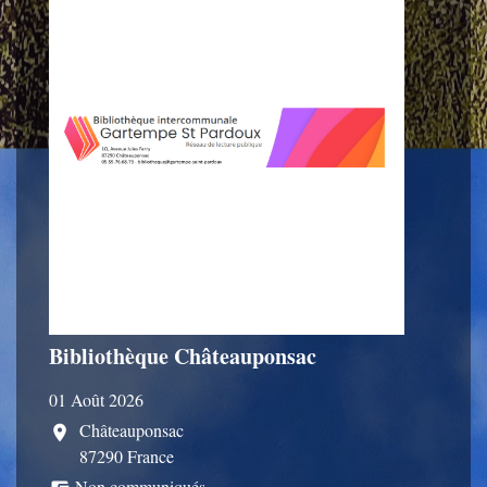
Bibliothèque Châteauponsac
01 Août 2026
Châteauponsac
location_on
87290 France
Non communiqués