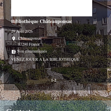
Bibliothèque Châteauponsac
29 Août 2026
Châteauponsac
location_on
87290 France
Non communiqués
account_balance_wallet
VENEZ JOUER A LA BIBLIOTHEQUE
1
-2