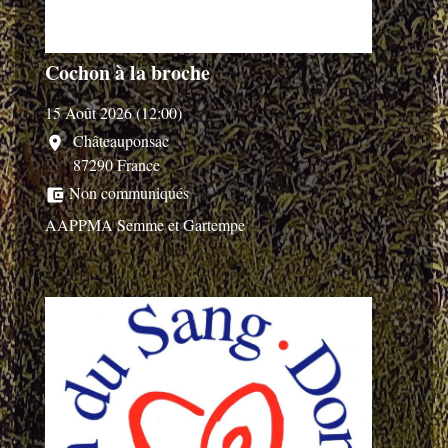
Cochon à la broche
15 Août 2026 (12:00)
Châteauponsac
location_on
87290 France
Non communiqués
account_balance_wallet
AAPPMA Semme et Gartempe