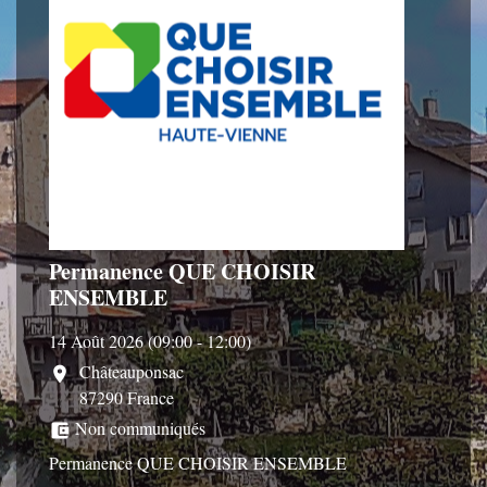
Permanence QUE CHOISIR
ENSEMBLE
14 Août 2026 (09:00 - 12:00)
Châteauponsac
location_on
87290 France
Non communiqués
account_balance_wallet
Permanence QUE CHOISIR ENSEMBLE