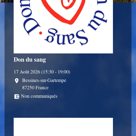
Don du sang
17 Août 2026 (15:30 - 19:00)
Bessines-sur-Gartempe
location_on
87250 France
Non communiqués
account_balance_wallet