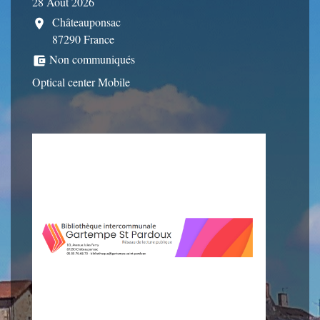
28 Août 2026
Châteauponsac
location_on
87290 France
Non communiqués
account_balance_wallet
Optical center Mobile